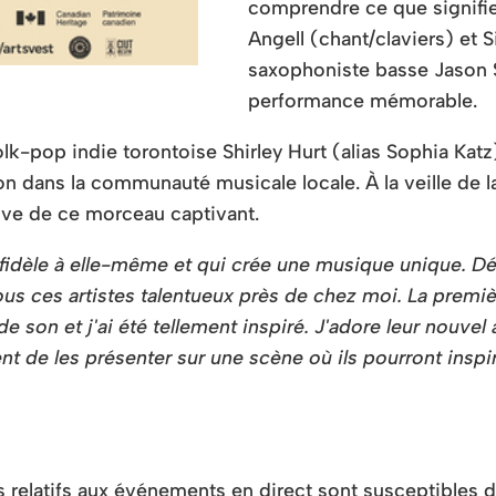
comprendre ce que signifie 
Angell (chant/claviers) et S
saxophoniste basse Jason S
performance mémorable.
 folk-pop indie torontoise Shirley Hurt (alias Sophia K
n dans la communauté musicale locale. À la veille de la
live de ce morceau captivant.
ste fidèle à elle-même et qui crée une musique unique
tous ces artistes talentueux près de chez moi. La premi
e son et j'ai été tellement inspiré. J'adore leur nouvel
ent de les présenter sur une scène où ils pourront ins
es relatifs aux événements en direct sont susceptibles 