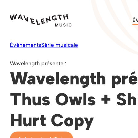
Skip
to
É
content
Événements
Série musicale
Wavelength présente :
Wavelength pré
Thus Owls + Sh
Hurt Copy