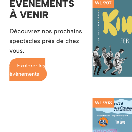
ÉVÉNEMENTS
WL 907
À VENIR
Découvrez nos prochains
spectacles près de chez
vous.
Explorer les
événements
WL 908