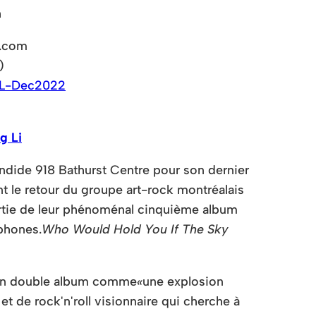
h
x.com
)
/WL-Dec2022
g Li
ndide 918 Bathurst Centre pour son dernier
t le retour du groupe art-rock montréalais
rtie de leur phénoménal cinquième album
phones.
Who Would Hold You If The Sky
on
double album comme
«
une explosion
et de rock'n'roll visionnaire qui cherche à