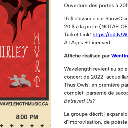
Ouverture des portes à 20
15 $ d'avance sur ShowCli
20 $ à la porte (NOTAFLOF
Ticket Link:
https://bit.ly
All Ages + Licensed
Affiche réalisée par
Wentin
Wavelength revient au sple
concert de 2022, accueillan
Thus Owls, en première pa
complet, parsemé de saxo
Betrayed Us?
Le groupe décrit l'expansi
d'improvisation, de poésie 