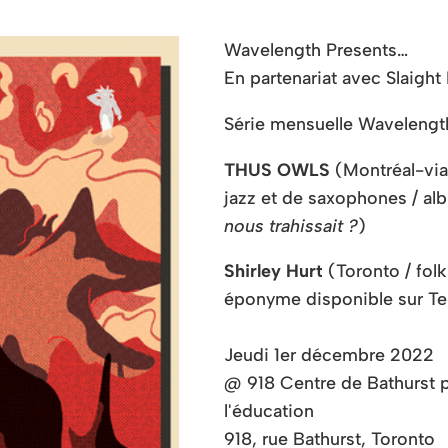
Wavelength Presents…
En partenariat avec Slaight
Série mensuelle Waveleng
THUS OWLS
(Montréal-via
jazz et de saxophones / al
nous trahissait ?
)
Shirley Hurt
(Toronto / fol
éponyme disponible sur Te
Jeudi 1er décembre 2022
@ 918 Centre de Bathurst pou
l'éducation
918, rue Bathurst, Toronto