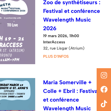
Zoo de synthétiseurs :
Festival et conférence
Wavelength Music
2026
19 mars 2026, 11h00
InterAccess
32, rue Lisgar (Atrium)
PLUS D'INFOS
Maria Somerville +
Colle + Ebril : Festival
et conférence
Wavelength Music