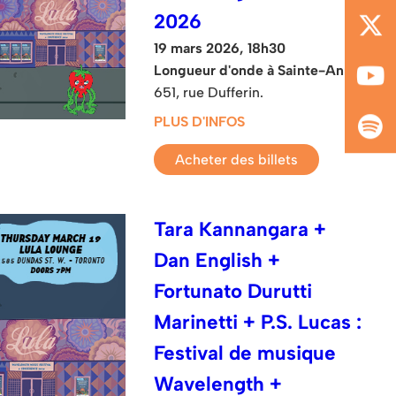
2026
19 mars 2026, 18h30
Longueur d'onde à Sainte-Anne
651, rue Dufferin.
PLUS D'INFOS
Acheter des billets
Tara Kannangara +
Dan English +
Fortunato Durutti
Marinetti + P.S. Lucas :
Festival de musique
Wavelength +