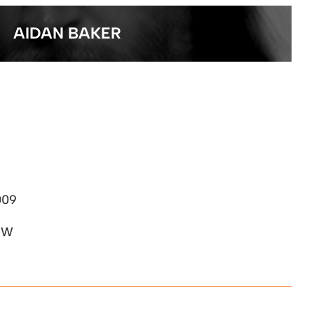
AIDAN BAKER
009
t W