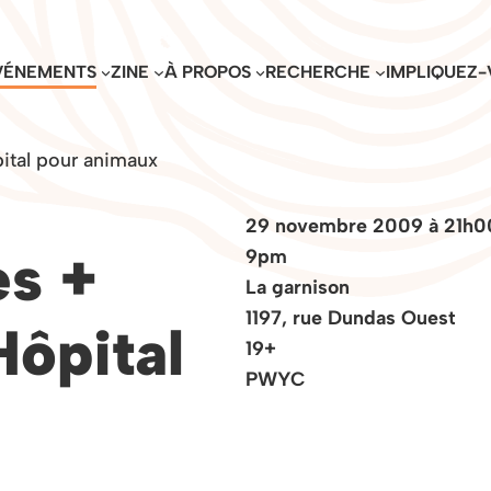
VÉNEMENTS
ZINE
À PROPOS
RECHERCHE
IMPLIQUEZ-
ital pour animaux
29 novembre 2009 à 21h0
es +
9pm
La garnison
1197, rue Dundas Ouest
Hôpital
19+
PWYC