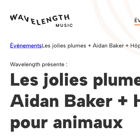
Skip
to
É
content
Événements
Les jolies plumes + Aidan Baker + Hôp
Wavelength présente :
Les jolies plum
Aidan Baker + 
pour animaux