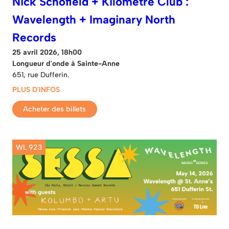
Nick Schofield + Kilometre Club :
Wavelength + Imaginary North
Records
25 avril 2026, 18h00
Longueur d'onde à Sainte-Anne
651, rue Dufferin.
PLUS D'INFOS
Acheter des billets
WL 923