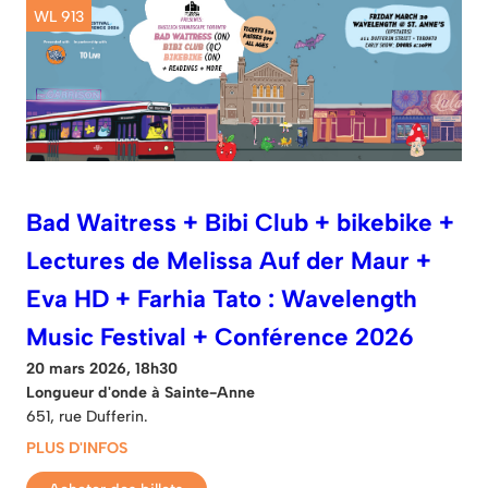
WL 913
Bad Waitress + Bibi Club + bikebike +
Lectures de Melissa Auf der Maur +
Eva HD + Farhia Tato : Wavelength
Music Festival + Conférence 2026
20 mars 2026, 18h30
Longueur d'onde à Sainte-Anne
651, rue Dufferin.
PLUS D'INFOS