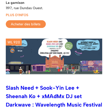
La garnison
1197, rue Dundas Ouest.
PLUS D'INFOS
Acheter des billets
WL 920
Slash Need + Sook-Yin Lee +
Sheenah Ko + xMAdMx DJ set
Darkwave : Wavelength Music Festival