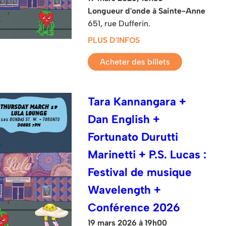
Longueur d'onde à Sainte-Anne
651, rue Dufferin.
PLUS D'INFOS
Acheter des billets
Tara Kannangara +
Dan English +
Fortunato Durutti
Marinetti + P.S. Lucas :
Festival de musique
Wavelength +
Conférence 2026
19 mars 2026 à 19h00