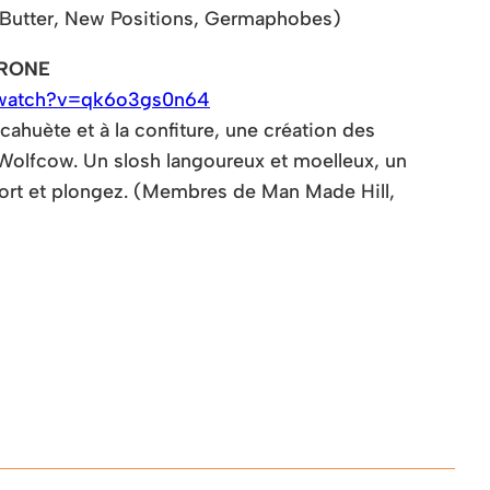
Butter, New Positions, Germaphobes)
ERONE
/watch?v=qk6o3gs0n64
ahuète et à la confiture, une création des
Wolfcow. Un slosh langoureux et moelleux, un
short et plongez. (Membres de Man Made Hill,