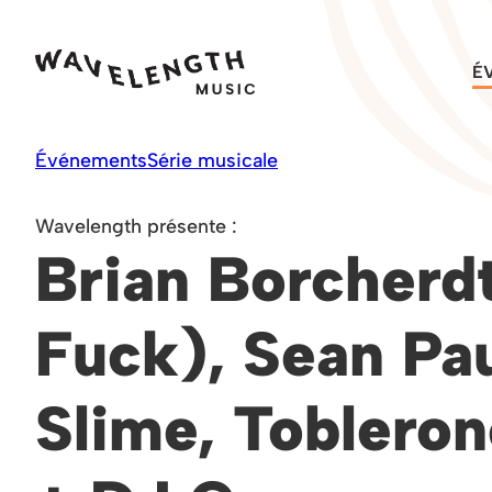
Skip
to
É
content
Événements
Série musicale
Wavelength présente :
Brian Borcherd
Fuck), Sean Pau
Slime, Toblero