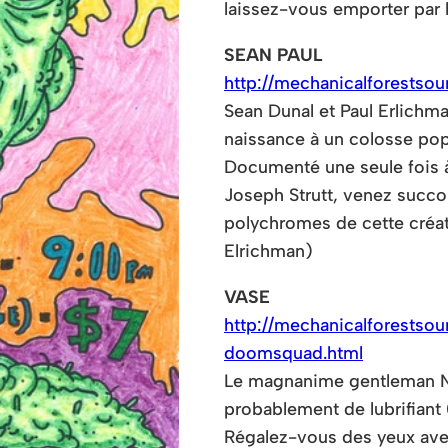
laissez-vous emporter par 
SEAN PAUL
http://mechanicalforestso
Sean Dunal et Paul Erlich
naissance à un colosse pop
Documenté une seule fois à 
Joseph Strutt, venez succo
polychromes de cette créat
Elrichman)
VASE
http://mechanicalforestsou
doomsquad.html
Le magnanime gentleman Nei
probablement de lubrifiant 
Régalez-vous des yeux avec 