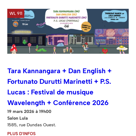
WL 911
Tara Kannangara + Dan English +
Fortunato Durutti Marinetti + P.S.
Lucas : Festival de musique
Wavelength + Conférence 2026
19 mars 2026 à 19h00
Salon Lula
1585, rue Dundas Ouest.
PLUS D'INFOS