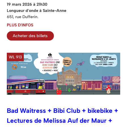
19 mars 2026 à 21h30
Longueur d'onde à Sainte-Anne
651, rue Dufferin.
PLUS D'INFOS
Acheter des billets
WL 913
Bad Waitress + Bibi Club + bikebike +
Lectures de Melissa Auf der Maur +