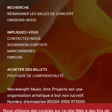
RECHERCHE
RÉIMAGINER LES SALLES DE CONCERT
UNISSONS-NOUS
IMPLIQUEZ-VOUS
CONTACTEZ-NOUS
SOUMISSION D'ARTISTE
MARCHANDISES
EMPLOIS
ACHETER DES BILLETS
POLITIQUE DE CONFIDENTIALITÉ
Wavelength Music Arts Projects est une
organisation artistique à but non lucratif.
Numéro d'entreprise 85004 8158 RT0001.
Droits d'auteur ©2026 Wavelength Music Art
Nous utilisons des cookies sur ce site Web à des fins de