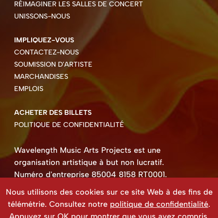
RÉIMAGINER LES SALLES DE CONCERT
UNISSONS-NOUS
IMPLIQUEZ-VOUS
CONTACTEZ-NOUS
SOUMISSION D'ARTISTE
MARCHANDISES
EMPLOIS
ACHETER DES BILLETS
POLITIQUE DE CONFIDENTIALITÉ
Wavelength Music Arts Projects est une
organisation artistique à but non lucratif.
Numéro d'entreprise 85004 8158 RT0001.
Droits d'auteur ©2026 Wavelength Music Art
Nous utilisons des cookies sur ce site Web à des fins de
Projects
télémétrie. Consultez notre
politique de confidentialité
.
Site Web créé par Beehive Design.
Appuyez sur OK pour montrer que vous avez compris.