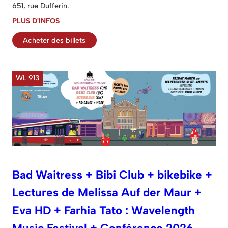
651, rue Dufferin.
PLUS D'INFOS
Acheter des billets
WL 913
Bad Waitress + Bibi Club + bikebike +
Lectures de Melissa Auf der Maur +
Eva HD + Farhia Tato : Wavelength