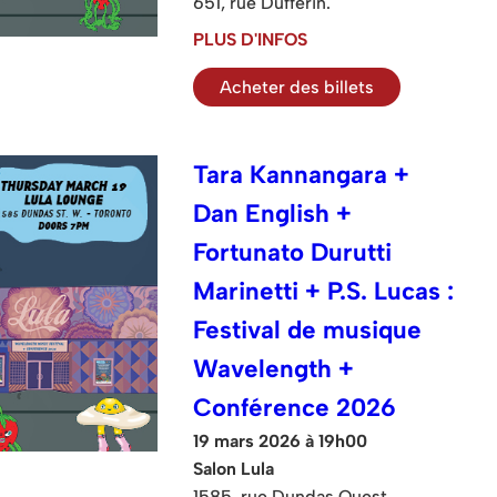
651, rue Dufferin.
PLUS D'INFOS
Acheter des billets
Tara Kannangara +
Dan English +
Fortunato Durutti
Marinetti + P.S. Lucas :
Festival de musique
Wavelength +
Conférence 2026
19 mars 2026 à 19h00
Salon Lula
1585, rue Dundas Ouest.