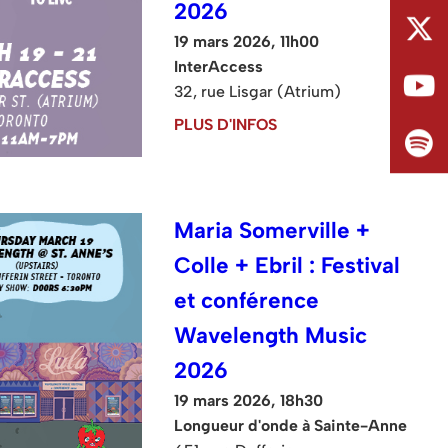
2026
19 mars 2026, 11h00
InterAccess
32, rue Lisgar (Atrium)
PLUS D'INFOS
Maria Somerville +
Colle + Ebril : Festival
et conférence
Wavelength Music
2026
19 mars 2026, 18h30
Longueur d'onde à Sainte-Anne