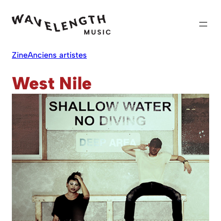
Skip
to
content
Zine
Anciens artistes
West Nile