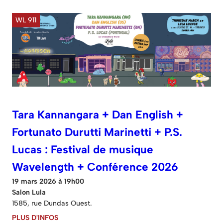
WL 911
Tara Kannangara + Dan English +
Fortunato Durutti Marinetti + P.S.
Lucas : Festival de musique
Wavelength + Conférence 2026
19 mars 2026 à 19h00
Salon Lula
1585, rue Dundas Ouest.
PLUS D'INFOS