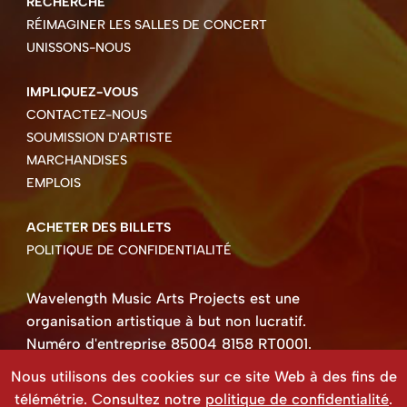
RECHERCHE
RÉIMAGINER LES SALLES DE CONCERT
UNISSONS-NOUS
IMPLIQUEZ-VOUS
CONTACTEZ-NOUS
SOUMISSION D'ARTISTE
MARCHANDISES
EMPLOIS
ACHETER DES BILLETS
POLITIQUE DE CONFIDENTIALITÉ
Wavelength Music Arts Projects est une
organisation artistique à but non lucratif.
Numéro d'entreprise 85004 8158 RT0001.
Droits d'auteur ©2026 Wavelength Music Art
Nous utilisons des cookies sur ce site Web à des fins de
Projects
télémétrie. Consultez notre
politique de confidentialité
.