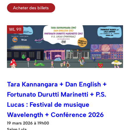
Acheter des billets
WL 911
Tara Kannangara + Dan English +
Fortunato Durutti Marinetti + P.S.
Lucas : Festival de musique
Wavelength + Conférence 2026
19 mars 2026 à 19h00
Salon Lula