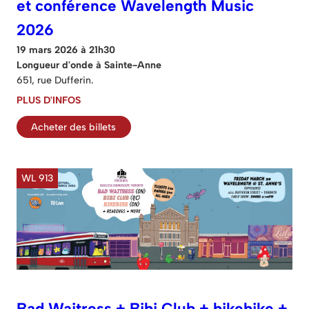
et conférence Wavelength Music
2026
19 mars 2026 à 21h30
Longueur d'onde à Sainte-Anne
651, rue Dufferin.
PLUS D'INFOS
Acheter des billets
WL 913
Bad Waitress + Bibi Club + bikebike +