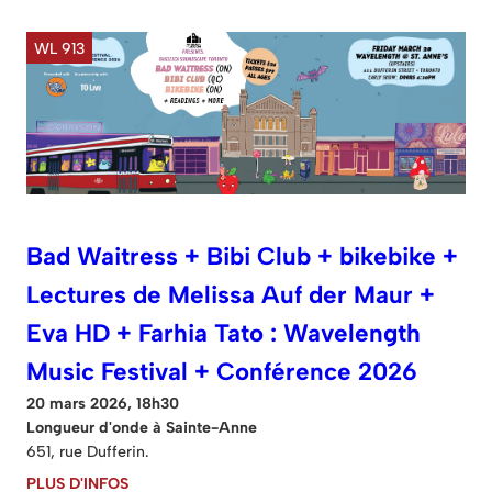
WL 913
Bad Waitress + Bibi Club + bikebike +
Lectures de Melissa Auf der Maur +
Eva HD + Farhia Tato : Wavelength
Music Festival + Conférence 2026
20 mars 2026, 18h30
Longueur d'onde à Sainte-Anne
651, rue Dufferin.
PLUS D'INFOS