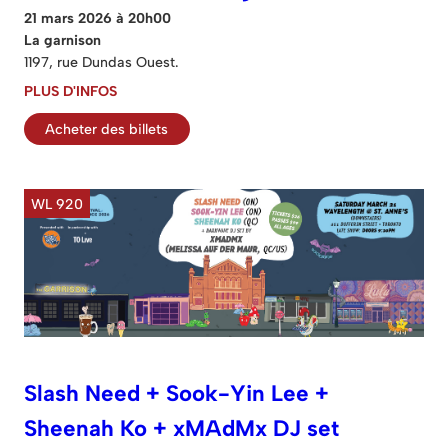
21 mars 2026 à 20h00
La garnison
1197, rue Dundas Ouest.
PLUS D'INFOS
Acheter des billets
WL 920
Slash Need + Sook-Yin Lee +
Sheenah Ko + xMAdMx DJ set