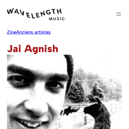
Skip
to
content
Zine
Anciens artistes
Jai Agnish