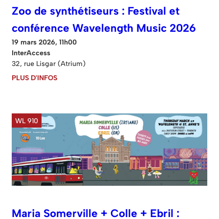
Zoo de synthétiseurs : Festival et
conférence Wavelength Music 2026
19 mars 2026, 11h00
InterAccess
32, rue Lisgar (Atrium)
PLUS D'INFOS
WL 910
Maria Somerville + Colle + Ebril :