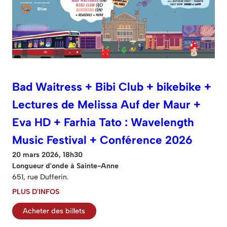
Bad Waitress + Bibi Club + bikebike +
Lectures de Melissa Auf der Maur +
Eva HD + Farhia Tato : Wavelength
Music Festival + Conférence 2026
20 mars 2026, 18h30
Longueur d'onde à Sainte-Anne
651, rue Dufferin.
PLUS D'INFOS
Acheter des billets