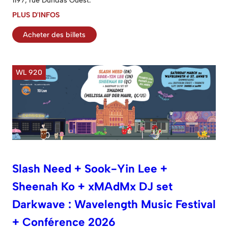
1197, rue Dundas Ouest.
PLUS D'INFOS
Acheter des billets
WL 920
Slash Need + Sook-Yin Lee +
Sheenah Ko + xMAdMx DJ set
Darkwave : Wavelength Music Festival
+ Conférence 2026