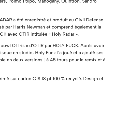
ers, Polmo Polpo, Mahogany, Quintron, Sandro
R a été enregistré et produit au Civil Defense
sé par Harris Newman et comprend également la
CK avec OTIR intitulée « Holy Radar ».
E bowl Of Iris » d'OTIR par HOLY FUCK. Après avoir
sque en studio, Holy Fuck l'a joué et a ajouté ses
le en deux versions : à 45 tours pour le remix et à
rimé sur carton C1S 18 pt 100 % recyclé. Design et