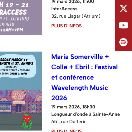
19 mars 2026, 11h00
InterAccess
32, rue Lisgar (Atrium)
PLUS D'INFOS
Maria Somerville +
Colle + Ebril : Festival
et conférence
Wavelength Music
2026
19 mars 2026, 18h30
Longueur d'onde à Sainte-Anne
651, rue Dufferin.
PLUS D'INFOS