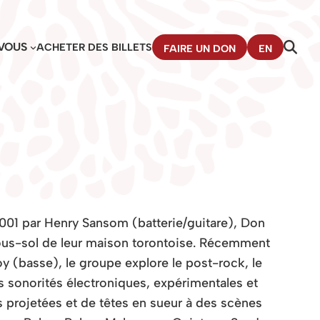
VOUS
ACHETER DES BILLETS
FAIRE UN DON
EN
1 par Henry Sansom (batterie/guitare), Don
ous-sol de leur maison torontoise. Récemment
oy (basse), le groupe explore le post-rock, le
s sonorités électroniques, expérimentales et
 projetées et de têtes en sueur à des scènes