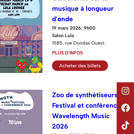
musique à longueur
d'onde
19 mars 2026, 9h00
Salon Lula
1585, rue Dundas Ouest.
PLUS D'INFOS
Acheter des billets
Zoo de synthétiseurs :
Festival et conférence
Wavelength Music
2026