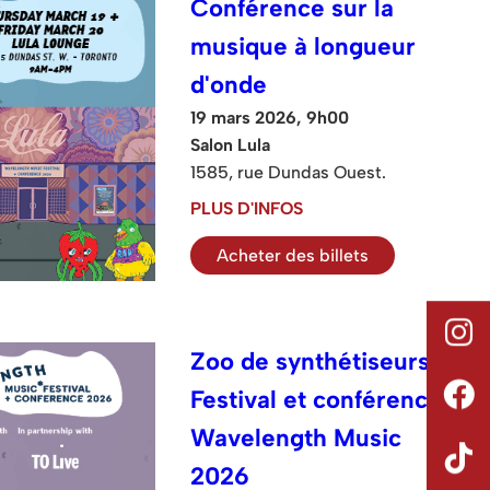
Conférence sur la
musique à longueur
d'onde
19 mars 2026, 9h00
Salon Lula
1585, rue Dundas Ouest.
PLUS D'INFOS
Acheter des billets
Zoo de synthétiseurs :
Festival et conférence
Wavelength Music
2026