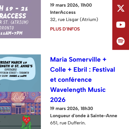
19 mars 2026, 11h00
InterAccess
32, rue Lisgar (Atrium)
PLUS D'INFOS
Maria Somerville +
Colle + Ebril : Festival
et conférence
Wavelength Music
2026
19 mars 2026, 18h30
Longueur d'onde à Sainte-Anne
651, rue Dufferin.