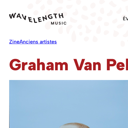
Skip
to
É
content
Zine
Anciens artistes
Graham Van Pel