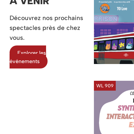
À VENIR
Découvrez nos prochains
spectacles près de chez
vous.
Explorer les
événements
WL 909