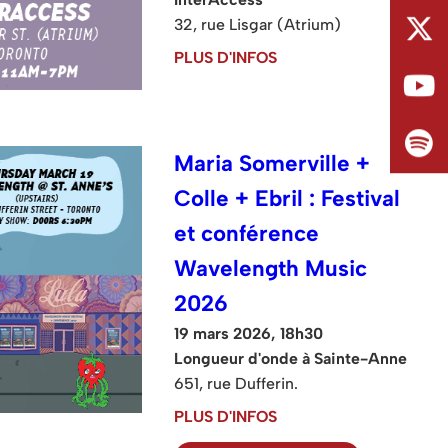
32, rue Lisgar (Atrium)
PLUS D'INFOS
Maria Somerville +
Colle + Ebril : Festival
et conférence
Wavelength Music
2026
19 mars 2026, 18h30
Longueur d'onde à Sainte-Anne
651, rue Dufferin.
PLUS D'INFOS