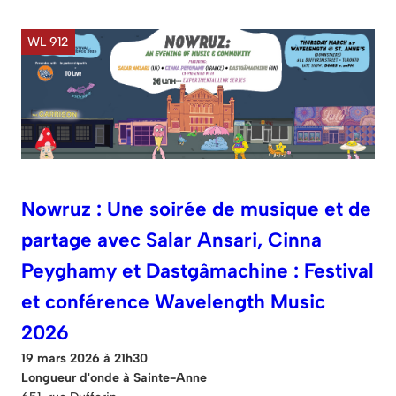
WL 912
Nowruz : Une soirée de musique et de
partage avec Salar Ansari, Cinna
Peyghamy et Dastgâmachine : Festival
et conférence Wavelength Music
2026
19 mars 2026 à 21h30
Longueur d'onde à Sainte-Anne