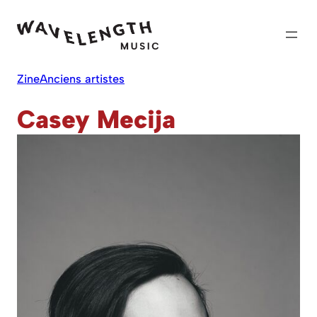
Skip
to
content
Zine
Anciens artistes
Casey Mecija