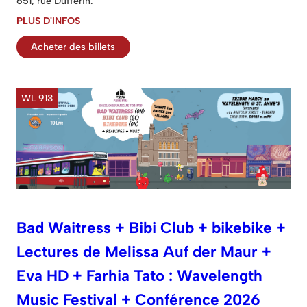
651, rue Dufferin.
PLUS D'INFOS
Acheter des billets
WL 913
Bad Waitress + Bibi Club + bikebike +
Lectures de Melissa Auf der Maur +
Eva HD + Farhia Tato : Wavelength
Music Festival + Conférence 2026