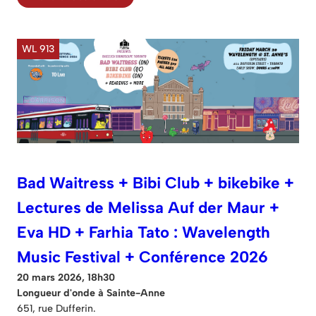
WL 913
Bad Waitress + Bibi Club + bikebike +
Lectures de Melissa Auf der Maur +
Eva HD + Farhia Tato : Wavelength
Music Festival + Conférence 2026
20 mars 2026, 18h30
Longueur d'onde à Sainte-Anne
651, rue Dufferin.