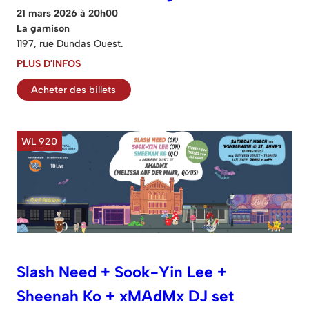
21 mars 2026 à 20h00
La garnison
1197, rue Dundas Ouest.
PLUS D'INFOS
Acheter des billets
WL 920
Slash Need + Sook-Yin Lee +
Sheenah Ko + xMAdMx DJ set