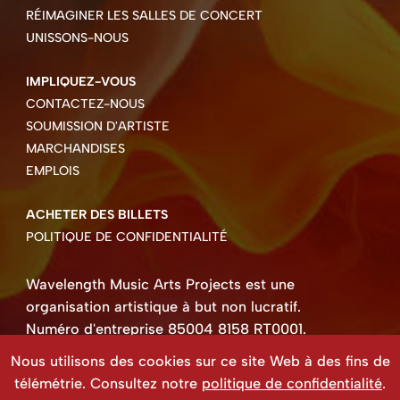
RÉIMAGINER LES SALLES DE CONCERT
UNISSONS-NOUS
IMPLIQUEZ-VOUS
CONTACTEZ-NOUS
SOUMISSION D'ARTISTE
MARCHANDISES
EMPLOIS
ACHETER DES BILLETS
POLITIQUE DE CONFIDENTIALITÉ
Wavelength Music Arts Projects est une
organisation artistique à but non lucratif.
Numéro d'entreprise 85004 8158 RT0001.
Droits d'auteur ©2026 Wavelength Music Art
Nous utilisons des cookies sur ce site Web à des fins de
Projects
télémétrie. Consultez notre
politique de confidentialité
.
Site Web créé par Beehive Design.