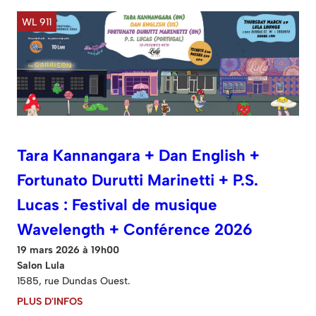
WL 911
Tara Kannangara + Dan English +
Fortunato Durutti Marinetti + P.S.
Lucas : Festival de musique
Wavelength + Conférence 2026
19 mars 2026 à 19h00
Salon Lula
1585, rue Dundas Ouest.
PLUS D'INFOS