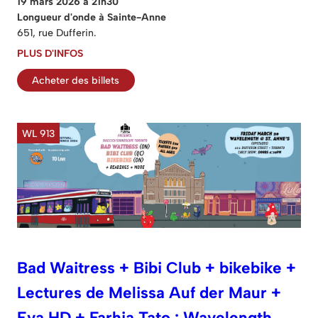
19 mars 2026 à 21h30
Longueur d'onde à Sainte-Anne
651, rue Dufferin.
PLUS D'INFOS
Acheter des billets
WL 913
Bad Waitress + Bibi Club + bikebike +
Lectures de Melissa Auf der Maur +
Eva HD + Farhia Tato : Wavelength