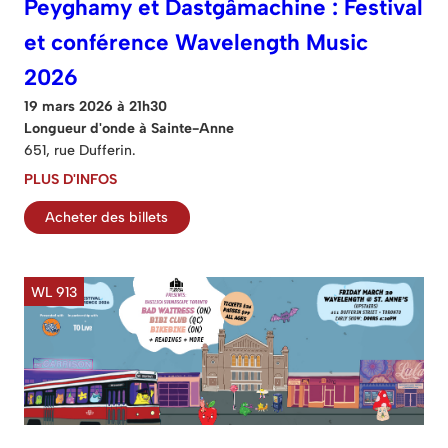
Peyghamy et Dastgâmachine : Festival
et conférence Wavelength Music
2026
19 mars 2026 à 21h30
Longueur d'onde à Sainte-Anne
651, rue Dufferin.
PLUS D'INFOS
Acheter des billets
WL 913