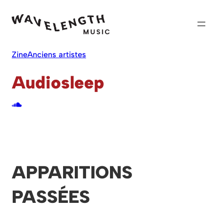
Skip
to
content
Zine
Anciens artistes
Audiosleep
APPARITIONS
PASSÉES