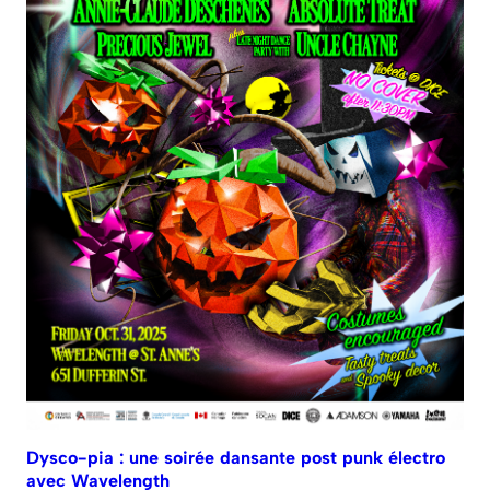
Dysco-pia : une soirée dansante post punk électro
avec Wavelength