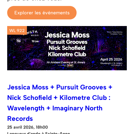
Explorer les événements
WL 922
Jessica Moss + Pursuit Grooves +
Nick Schofield + Kilometre Club :
Wavelength + Imaginary North
Records
25 avril 2026, 18h00
Longueur d'onde à Sainte-Anne