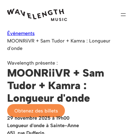
Skip
to
content
Événements
MOONRiiVR + Sam Tudor + Kamra : Longueur
d'onde
Wavelength présente :
MOONRiiVR + Sam
Tudor + Kamra :
Longueur d'onde
Obtenez des billets
29 novembre 2025 à 19h00
Longueur d'onde à Sainte-Anne
651, rue Dufferin.