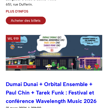
651, rue Dufferin.
PLUS D'INFOS
Acheter des billets
WL 919
Dumai Dunai + Orbital Ensemble +
Paul Chin + Tarek Funk : Festival et
conférence Wavelength Music 2026
21 mars 2026 à 20h00