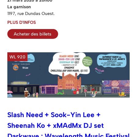
La garnison
1197, rue Dundas Ouest.
PLUS D'INFOS
Acheter des billets
WL 920
Slash Need + Sook-Yin Lee +
Sheenah Ko + xMAdMx DJ set
Darkwave : Wavelength Music Festival