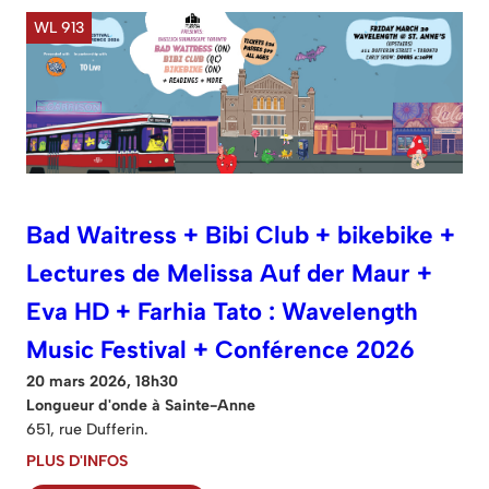
WL 913
Bad Waitress + Bibi Club + bikebike +
Lectures de Melissa Auf der Maur +
Eva HD + Farhia Tato : Wavelength
Music Festival + Conférence 2026
20 mars 2026, 18h30
Longueur d'onde à Sainte-Anne
651, rue Dufferin.
PLUS D'INFOS