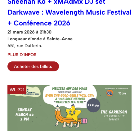
Sheenah Ko + xMAdMx DJ set
Darkwave : Wavelength Music Festival
+ Conférence 2026
21 mars 2026 à 21h30
Longueur d'onde à Sainte-Anne
651, rue Dufferin.
PLUS D'INFOS
Acheter des billets
WL 921