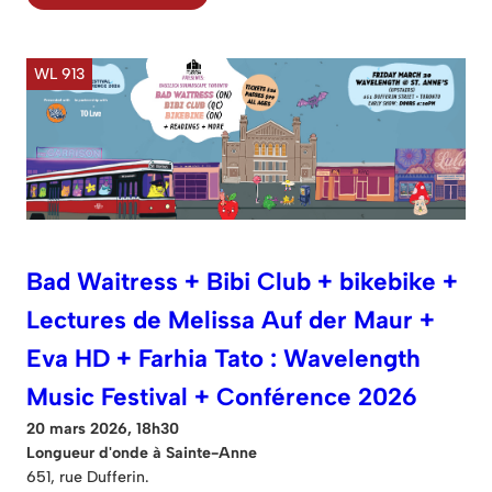
WL 913
Bad Waitress + Bibi Club + bikebike +
Lectures de Melissa Auf der Maur +
Eva HD + Farhia Tato : Wavelength
Music Festival + Conférence 2026
20 mars 2026, 18h30
Longueur d'onde à Sainte-Anne
651, rue Dufferin.