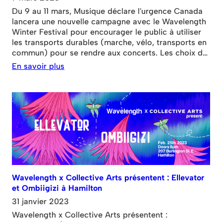
Du 9 au 11 mars, Musique déclare l'urgence Canada
lancera une nouvelle campagne avec le Wavelength
Winter Festival pour encourager le public à utiliser
les transports durables (marche, vélo, transports en
commun) pour se rendre aux concerts. Les choix de
transport du public sont importants, et les
En savoir plus
déplacements du public constituent la plus grande
source d'émissions du secteur de la musique live.
Chaque soir du festival (y compris en mars)
Wavelength x Collective Arts présentent : Ellevator
et Ombiigizi à Hamilton
31 janvier 2023
Wavelength x Collective Arts présentent :