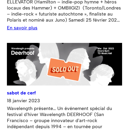
ELLEVATOR (Hamilton – indie-pop hymne + héros
locaux des Hammer) + OMBIIGIZI (Toronto/Londres
– indie-rock « futuriste autochtone », finaliste au
Polaris et nominé aux Juno) Samedi 25 février 2023
@ Collective Arts Brewing, 207, rue Burlington Est,
En savoir plus
Hamilton Ouverture des portes à 20 h – TOUS ÂGES
SPECTACLE GRATUIT ! Lien d’inscription :
bit.ly/WLxCA-Hamilton
sabot de cerf
18 janvier 2023
Wavelength présente… Un événement spécial du
festival d'hiver Wavelength DEERHOOF (San
Francisco – groupe innovateur d'art-rock
indépendant depuis 1994 – en tournée pour