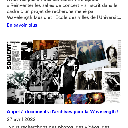
« Réinventer les salles de concert » s'inscrit dans le
cadre d'un projet de recherche mené par
Wavelength Music et l'École des villes de l'Université
de Toronto pour explorer comment rendre les
En savoir plus
espaces musicaux plus durables et équitables.
Répondez à l'enquête « Réinventer les salles de
concert » et participez à un tirage au sort sans prix !
Ouvert à tous les artistes de la musique live.
Appel à documents d'archives pour la Wavelength !
27 avril 2022
Nous recherchons des photos, des vidéos, des