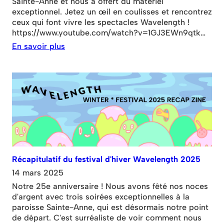
Sainte-Anne et nous a offert du matériel
exceptionnel. Jetez un œil en coulisses et rencontrez
ceux qui font vivre les spectacles Wavelength !
https://www.youtube.com/watch?v=1GJ3EWn9qtk
Avec la musique de Marker Starling, captée en direct
En savoir plus
lors de notre week-end du Festival d'hiver 2025.
Projections de General Chaos Visuals et décor de
Roxanne Ignatius.
Récapitulatif du festival d'hiver Wavelength 2025
14 mars 2025
Notre 25e anniversaire ! Nous avons fêté nos noces
d'argent avec trois soirées exceptionnelles à la
paroisse Sainte-Anne, qui est désormais notre point
de départ. C'est surréaliste de voir comment nous