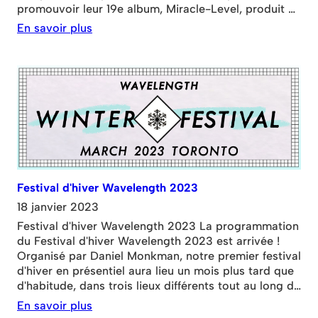
promouvoir leur 19e album, Miracle-Level, produit à
Winnipeg) Avec les invités : Bad Waitress (Toronto –
En savoir plus
punk rockers queer entièrement féminins) Indian
Giver (Toronto – metalcore
ojibway/chippewa/mohawk) Vendredi 31 mars 2023
@ TD Music Hall, 178, rue Victoria.
Festival d'hiver Wavelength 2023
18 janvier 2023
Festival d'hiver Wavelength 2023 La programmation
du Festival d'hiver Wavelength 2023 est arrivée !
Organisé par Daniel Monkman, notre premier festival
d'hiver en présentiel aura lieu un mois plus tard que
d'habitude, dans trois lieux différents tout au long du
mois de mars. Du 9 au 11 mars 2023 au 805
En savoir plus
Dovercourt Pass week-end – bit.ly/WL-WF23pass