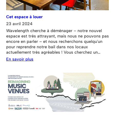
Cet espace à louer
23 avril 2024
Wavelength cherche à déménager – notre nouvel
espace est très attrayant, mais nous ne pouvons pas
encore en parler – et nous recherchons quelqu'un
pour reprendre notre bail dans nos locaux
actuellement très agréables ! Vous cherchez un
espace de travail ? Lisez la suite… STUDIO CRÉATIF
En savoir plus
À LOUER Idéal pour les créatifs, photographes,
vidéastes, stylistes, designers, créateurs, groupes
artistiques, etc. Faites de votre créativité un succès !