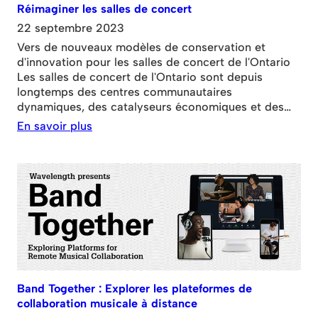
Réimaginer les salles de concert
22 septembre 2023
Vers de nouveaux modèles de conservation et
d'innovation pour les salles de concert de l'Ontario
Les salles de concert de l'Ontario sont depuis
longtemps des centres communautaires
dynamiques, des catalyseurs économiques et des
enclaves culturelles. Ces pôles essentiels de notre
En savoir plus
écosystème musical contribuent considérablement à
la richesse culturelle de la province. Pourtant, cet
écosystème se trouve à un tournant crucial.
Musiciens, diffuseurs et propriétaires de salles de
concert
Band Together : Explorer les plateformes de
collaboration musicale à distance