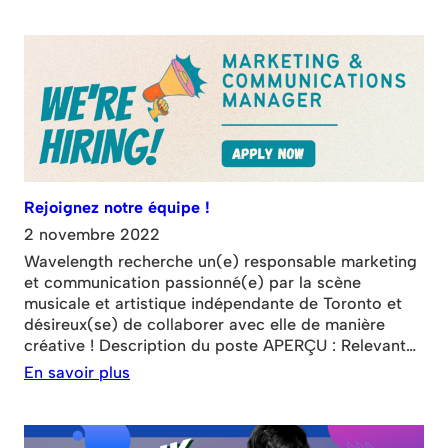
Mise en vente le vendredi 20 janvier Prévente le 19
janvier pour les abonnés à la newsletter uniquement
Rejoignez notre équipe !
2 novembre 2022
Wavelength recherche un(e) responsable marketing
et communication passionné(e) par la scène
musicale et artistique indépendante de Toronto et
désireux(se) de collaborer avec elle de manière
créative ! Description du poste APERÇU : Relevant
du directeur général, le/la responsable marketing et
En savoir plus
communication sera chargé(e) d’assurer une
promotion, un marketing et une sensibilisation
communautaire efficaces et axés sur les résultats