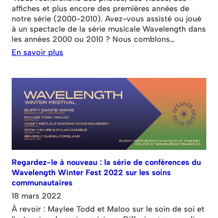
affiches et plus encore des premières années de
notre série (2000-2010). Avez-vous assisté ou joué
à un spectacle de la série musicale Wavelength dans
les années 2000 ou 2010 ? Nous comblons
actuellement les lacunes de nos archives physiques
En savoir plus
et numériques et nous invitons la communauté
musicale torontoise à partager ce que vous avez en
réserve ! Wavelength a présenté plus de 800
événements mettant en vedette
Regardez-le à nouveau : la série de conférences du
Wavelength Winter Fest 2022 sur les soins
communautaires
18 mars 2022
À revoir : Maylee Todd et Maloo sur le soin de soi et