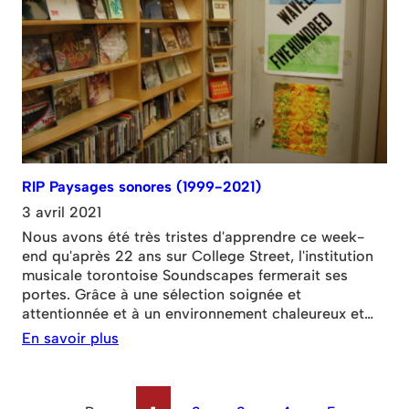
RIP Paysages sonores (1999-2021)
3 avril 2021
Nous avons été très tristes d'apprendre ce week-
end qu'après 22 ans sur College Street, l'institution
musicale torontoise Soundscapes fermerait ses
portes. Grâce à une sélection soignée et
attentionnée et à un environnement chaleureux et
propice à la découverte, Soundscapes est une
En savoir plus
véritable institution locale qui a eu un impact majeur
sur le développement de Toronto comme ville
musicale. Tous les disquaires indépendants de la