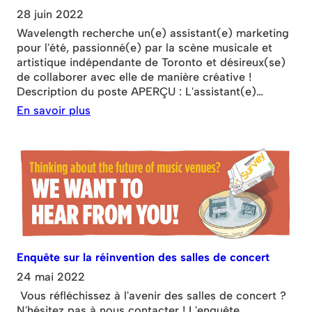
28 juin 2022
Wavelength recherche un(e) assistant(e) marketing
pour l'été, passionné(e) par la scène musicale et
artistique indépendante de Toronto et désireux(se)
de collaborer avec elle de manière créative !
Description du poste APERÇU : L'assistant(e)
marketing contribuera à la visibilité de Wavelength
En savoir plus
auprès du public, en participant à la mise en œuvre
du plan marketing de l'organisation et en mobilisant
un large éventail de partenaires communautaires.
Il/Elle est responsable
Enquête sur la réinvention des salles de concert
24 mai 2022
Vous réfléchissez à l'avenir des salles de concert ?
N'hésitez pas à nous contacter ! L'enquête