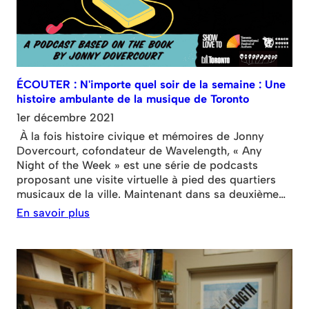
ÉCOUTER : N'importe quel soir de la semaine : Une
histoire ambulante de la musique de Toronto
1er décembre 2021
À la fois histoire civique et mémoires de Jonny
Dovercourt, cofondateur de Wavelength, « Any
Night of the Week » est une série de podcasts
proposant une visite virtuelle à pied des quartiers
musicaux de la ville. Maintenant dans sa deuxième
saison, accrochez vos écouteurs et partez en balade
En savoir plus
avec de nouveaux épisodes couvrant Scarborough,
l'East End et Dundas West. Any Night of the Week
est disponible sur S