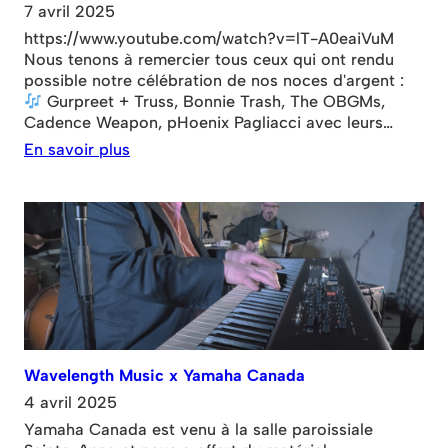
7 avril 2025
https://www.youtube.com/watch?v=lT-A0eaiVuM
Nous tenons à remercier tous ceux qui ont rendu
possible notre célébration de nos noces d'argent :
Gurpreet + Truss, Bonnie Trash, The OBGMs,
Cadence Weapon, pHoenix Pagliacci avec leurs
invités Shad et Tamir, Alex Nicol, Tallies, Ducks LTD.,
En savoir plus
Priors, Essie Watts, Controller.Controller, SadStab,
Bodywash, Erika Angell, Jane Inc., Mui Zyu, Precious
Jewel et Owen
Wavelength Music x Yamaha Canada
4 avril 2025
Yamaha Canada est venu à la salle paroissiale