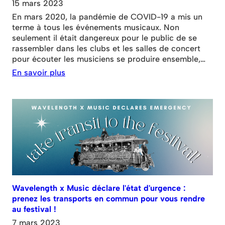
15 mars 2023
En mars 2020, la pandémie de COVID-19 a mis un
terme à tous les événements musicaux. Non
seulement il était dangereux pour le public de se
rassembler dans les clubs et les salles de concert
pour écouter les musiciens se produire ensemble,
mais les restrictions de confinement ont même
En savoir plus
empêché les musiciens de se réunir dans la même
salle pour répéter. De nombreux groupes, qui étaient
comme une famille, se sont soudainement retrouvés
dans l'impossibilité de se réunir et de jouer
ensemble.
Wavelength x Music déclare l'état d'urgence :
prenez les transports en commun pour vous rendre
au festival !
7 mars 2023