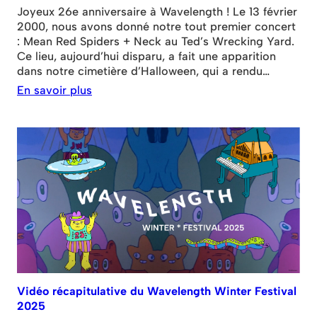
Joyeux 26e anniversaire à Wavelength ! Le 13 février
2000, nous avons donné notre tout premier concert
: Mean Red Spiders + Neck au Ted’s Wrecking Yard.
Ce lieu, aujourd’hui disparu, a fait une apparition
dans notre cimetière d’Halloween, qui a rendu
hommage à plusieurs de nos maisons au cours des
En savoir plus
26 dernières années. Nous avons passé toute
l’année 2025 à célébrer nos noces d’argent et
sommes ravis de conclure en beauté en présentant
notre tout premier album.
Vidéo récapitulative du Wavelength Winter Festival
2025