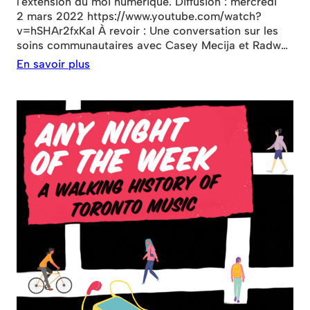
l'extension du moi numérique. Diffusion : mercredi
2 mars 2022 https://www.youtube.com/watch?
v=hSHAr2fxKaI À revoir : Une conversation sur les
soins communautaires avec Casey Mecija et Radwan
Ghazi Moumneh Diffusion : mercredi 9 mars 2022
En savoir plus
https://www.youtube.com/watch?
v=ymtg2FS74uA&t=4s À revoir : WHO CARES ? Une
vidéo