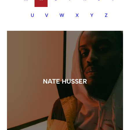
U
V
W
X
Y
Z
NATE HUSSER