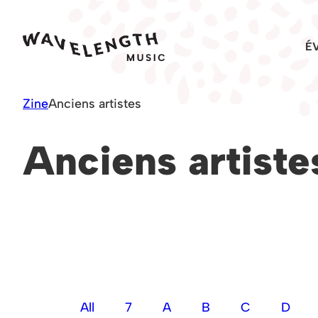
Skip
to
É
content
Zine
Anciens artistes
Anciens artiste
All
7
A
B
C
D