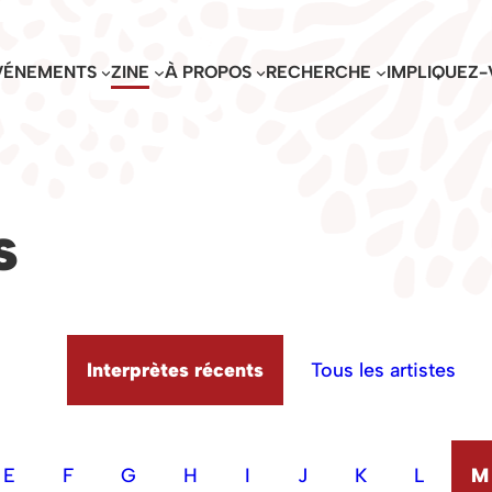
VÉNEMENTS
ZINE
À PROPOS
RECHERCHE
IMPLIQUEZ-
s
Interprètes récents
Tous les artistes
E
F
G
H
I
J
K
L
M