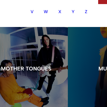
V
W
X
Y
Z
MOTHER TONGUES
MU