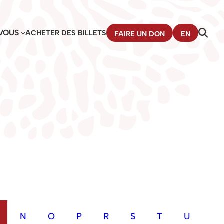
VOUS
ACHETER DES BILLETS
FAIRE UN DON
EN
N
O
P
R
S
T
U