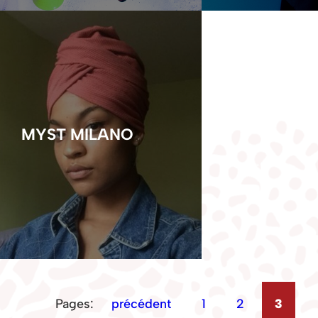
MYST MILANO
Pages:
précédent
1
2
3