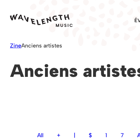
Skip
to
É
content
Zine
Anciens artistes
Anciens artiste
All
+
|
$
1
7