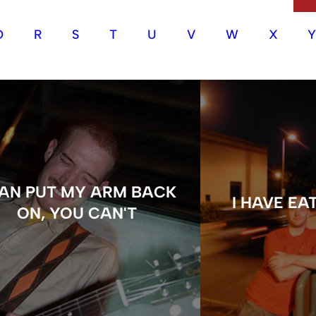
Q
R
S
T
U
V
W
X
CAN PUT MY ARM BACK
I HAVE EA
ON, YOU CAN'T