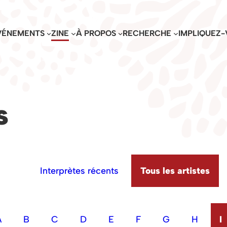
VÉNEMENTS
ZINE
À PROPOS
RECHERCHE
IMPLIQUEZ-
s
Interprètes récents
Tous les artistes
A
B
C
D
E
F
G
H
I