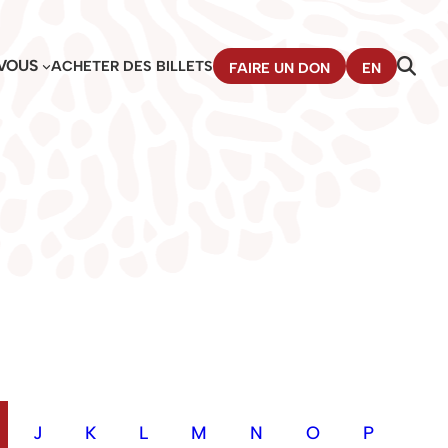
VOUS
ACHETER DES BILLETS
FAIRE UN DON
EN
J
K
L
M
N
O
P