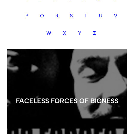
P
Q
R
S
T
U
V
W
X
Y
Z
FACELESS FORCES OF BIGNESS