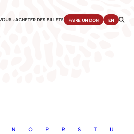
VOUS
ACHETER DES BILLETS
FAIRE UN DON
EN
N
O
P
R
S
T
U