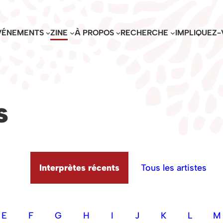
VÉNEMENTS
ZINE
À PROPOS
RECHERCHE
IMPLIQUEZ-
s
Interprètes récents
Tous les artistes
E
F
G
H
I
J
K
L
M