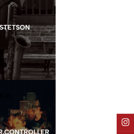
 STETSON
R.CONTROLLER