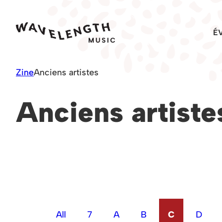
Skip
to
É
content
Zine
Anciens artistes
Anciens artiste
All
7
A
B
C
D