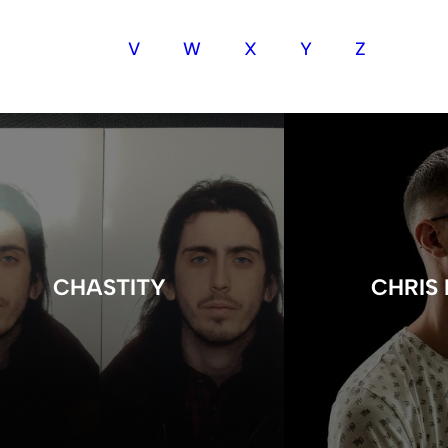
V
W
X
Y
Z
CHASTITY
CHRIS