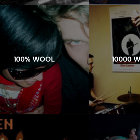
100% WOOL
10000 