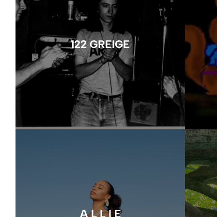
122 GREIGE
A L L I E