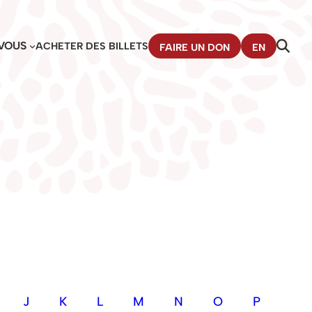
VOUS
ACHETER DES BILLETS
FAIRE UN DON
EN
J
K
L
M
N
O
P