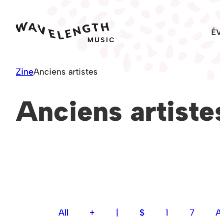
Skip
to
É
content
Zine
Anciens artistes
Anciens artiste
All
+
|
$
1
7