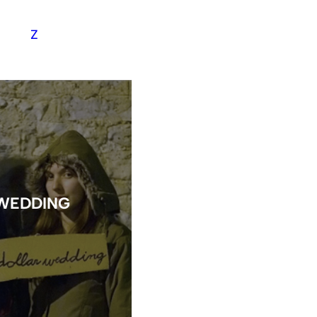
Y
Z
 WEDDING