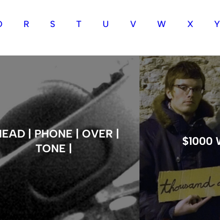
Q
R
S
T
U
V
W
X
HEAD | PHONE | OVER |
$1000
TONE |