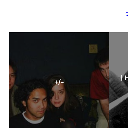
| 
+/-