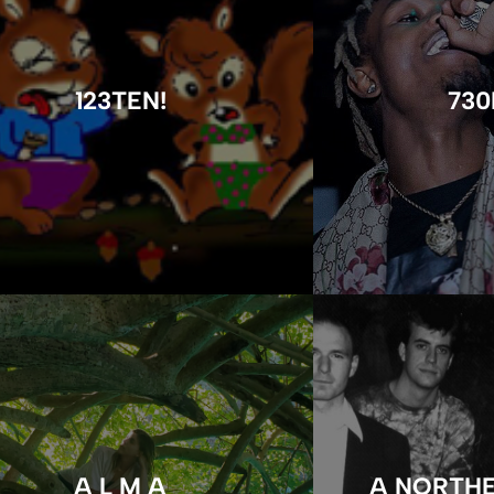
123TEN!
730
A L M A
A NORTH