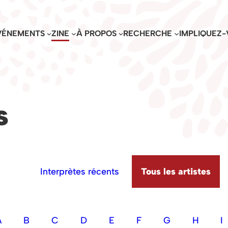
VÉNEMENTS
ZINE
À PROPOS
RECHERCHE
IMPLIQUEZ-
s
Interprètes récents
Tous les artistes
A
B
C
D
E
F
G
H
I