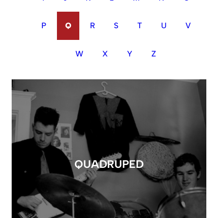
P
Q
R
S
T
U
V
W
X
Y
Z
QUADRUPED