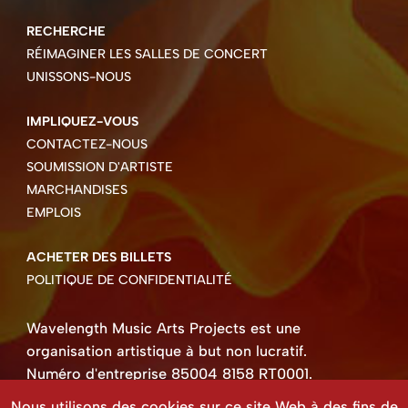
RECHERCHE
RÉIMAGINER LES SALLES DE CONCERT
UNISSONS-NOUS
IMPLIQUEZ-VOUS
CONTACTEZ-NOUS
SOUMISSION D'ARTISTE
MARCHANDISES
EMPLOIS
ACHETER DES BILLETS
POLITIQUE DE CONFIDENTIALITÉ
Wavelength Music Arts Projects est une
organisation artistique à but non lucratif.
Numéro d'entreprise 85004 8158 RT0001.
Droits d'auteur ©2026 Wavelength Music Art
Nous utilisons des cookies sur ce site Web à des fins de