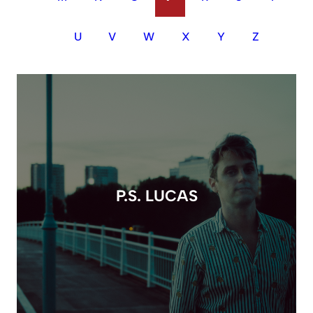
U
V
W
X
Y
Z
P.S. LUCAS