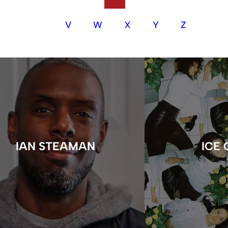
V
W
X
Y
Z
IAN STEAMAN
ICE