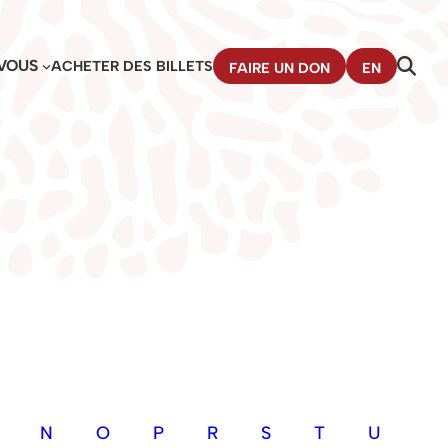
VOUS
ACHETER DES BILLETS
FAIRE UN DON
EN
N
O
P
R
S
T
U