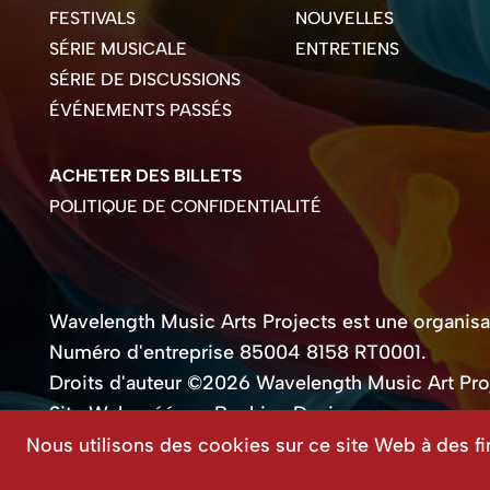
FESTIVALS
NOUVELLES
SÉRIE MUSICALE
ENTRETIENS
SÉRIE DE DISCUSSIONS
ÉVÉNEMENTS PASSÉS
ACHETER DES BILLETS
POLITIQUE DE CONFIDENTIALITÉ
Wavelength Music Arts Projects est une organisati
Numéro d'entreprise 85004 8158 RT0001.
Droits d'auteur ©2026 Wavelength Music Art Pro
Site Web créé par Beehive Design.
Nous utilisons des cookies sur ce site Web à des fi