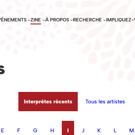
VÉNEMENTS
ZINE
À PROPOS
RECHERCHE
IMPLIQUEZ-
s
Interprètes récents
Tous les artistes
E
F
G
H
I
J
K
L
M