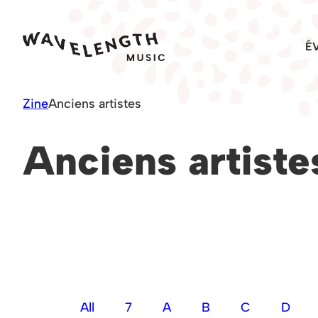
Skip
to
É
content
Zine
Anciens artistes
Anciens artiste
All
7
A
B
C
D