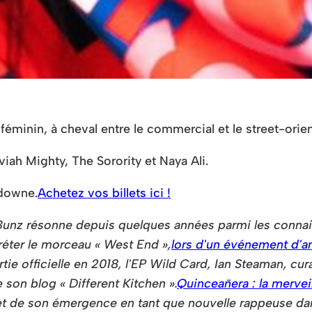
éminin, à cheval entre le commercial et le street-orie
h Mighty, The Sorority et Naya Ali.
downe.
Achetez vos billets ici !
unz résonne depuis quelques années parmi les connais
préter le morceau « West End »,
lors d'un événement d'a
tie officielle en 2018, l'EP Wild Card, Ian Steaman, c
e son blog « Different Kitchen ».
Quinceañera : la mervei
d et de son émergence en tant que nouvelle rappeuse da