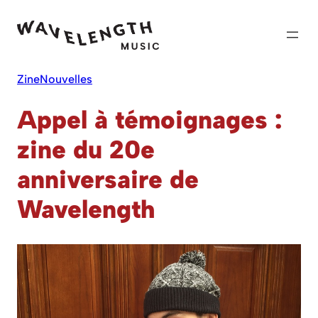
Skip
to
content
Zine
Nouvelles
Appel à témoignages :
zine du 20e
anniversaire de
Wavelength