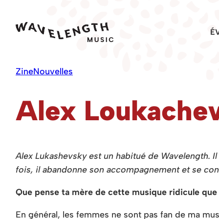
Skip
to
É
content
Zine
Nouvelles
Alex Loukachev
Alex Lukashevsky est un habitué de Wavelength. I
fois, il abandonne son accompagnement et se confie
Que pense ta mère de cette musique ridicule que tu
En général, les femmes ne sont pas fan de ma mus