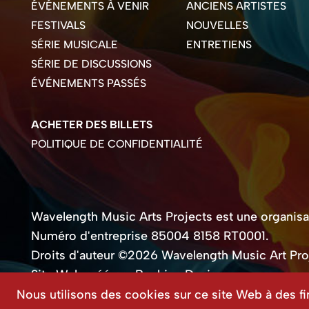
ÉVÉNEMENTS À VENIR
ANCIENS ARTISTES
FESTIVALS
NOUVELLES
SÉRIE MUSICALE
ENTRETIENS
SÉRIE DE DISCUSSIONS
ÉVÉNEMENTS PASSÉS
ACHETER DES BILLETS
POLITIQUE DE CONFIDENTIALITÉ
Wavelength Music Arts Projects est une organisati
Numéro d'entreprise 85004 8158 RT0001.
Droits d'auteur ©2026 Wavelength Music Art Pro
Site Web créé par Beehive Design.
Nous utilisons des cookies sur ce site Web à des fi