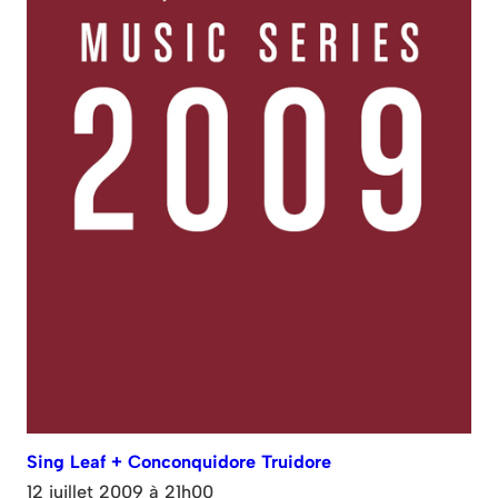
Sing Leaf + Conconquidore Truidore
12 juillet 2009 à 21h00