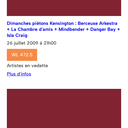
Dimanches piétons Kensington : Berceuse Arkestra
+ La Chambre d'amis + Mindbender + Danger Bay +
Isla Craig
26 juillet 2009 à 21h00
WL 472.5
Artistes en vedette
Plus d'infos