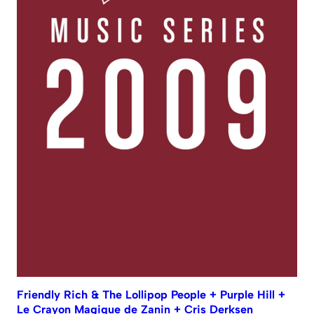
Friendly Rich & The Lollipop People + Purple Hill +
Le Crayon Magique de Zanin + Cris Derksen