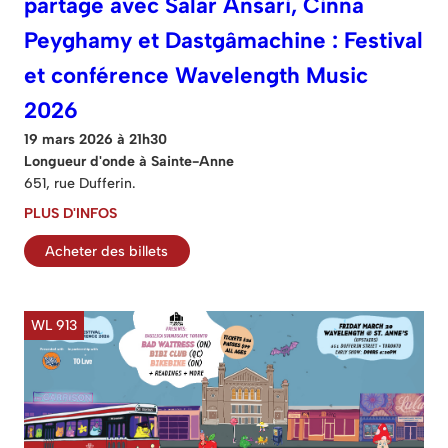
partage avec Salar Ansari, Cinna
Peyghamy et Dastgâmachine : Festival
et conférence Wavelength Music
2026
19 mars 2026 à 21h30
Longueur d'onde à Sainte-Anne
651, rue Dufferin.
PLUS D'INFOS
Acheter des billets
WL 913