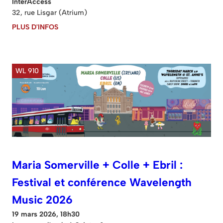
InterAccess
32, rue Lisgar (Atrium)
PLUS D'INFOS
WL 910
Maria Somerville + Colle + Ebril :
Festival et conférence Wavelength
Music 2026
19 mars 2026, 18h30