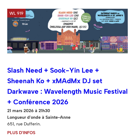
WL 919
Slash Need + Sook-Yin Lee +
Sheenah Ko + xMAdMx DJ set
Darkwave : Wavelength Music Festival
+ Conférence 2026
21 mars 2026 à 21h30
Longueur d'onde à Sainte-Anne
651, rue Dufferin.
PLUS D'INFOS