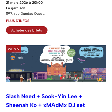
21 mars 2026 à 20h00
La garnison
1197, rue Dundas Ouest.
PLUS D'INFOS
Acheter des billets
WL 919
Slash Need + Sook-Yin Lee +
Sheenah Ko + xMAdMx DJ set