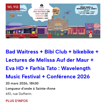
WL 913
Bad Waitress + Bibi Club + bikebike +
Lectures de Melissa Auf der Maur +
Eva HD + Farhia Tato : Wavelength
Music Festival + Conférence 2026
20 mars 2026, 18h30
Longueur d'onde à Sainte-Anne
651, rue Dufferin.
PLUS D'INFOS