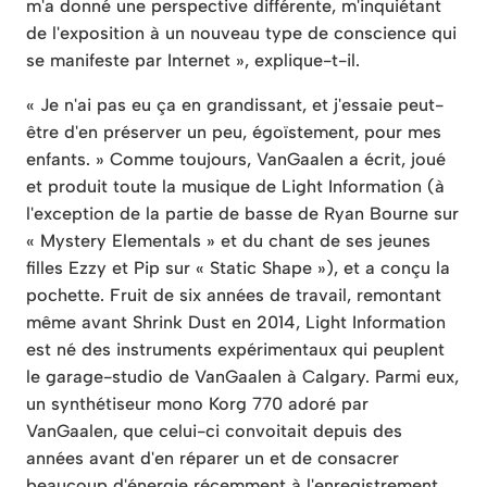
m'a donné une perspective différente, m'inquiétant
de l'exposition à un nouveau type de conscience qui
se manifeste par Internet », explique-t-il.
« Je n'ai pas eu ça en grandissant, et j'essaie peut-
être d'en préserver un peu, égoïstement, pour mes
enfants. » Comme toujours, VanGaalen a écrit, joué
et produit toute la musique de Light Information (à
l'exception de la partie de basse de Ryan Bourne sur
« Mystery Elementals » et du chant de ses jeunes
filles Ezzy et Pip sur « Static Shape »), et a conçu la
pochette. Fruit de six années de travail, remontant
même avant Shrink Dust en 2014, Light Information
est né des instruments expérimentaux qui peuplent
le garage-studio de VanGaalen à Calgary. Parmi eux,
un synthétiseur mono Korg 770 adoré par
VanGaalen, que celui-ci convoitait depuis des
années avant d'en réparer un et de consacrer
beaucoup d'énergie récemment à l'enregistrement