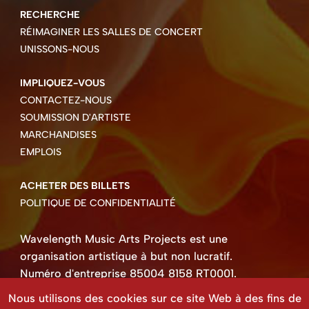
RECHERCHE
RÉIMAGINER LES SALLES DE CONCERT
UNISSONS-NOUS
IMPLIQUEZ-VOUS
CONTACTEZ-NOUS
SOUMISSION D'ARTISTE
MARCHANDISES
EMPLOIS
ACHETER DES BILLETS
POLITIQUE DE CONFIDENTIALITÉ
Wavelength Music Arts Projects est une
organisation artistique à but non lucratif.
Numéro d'entreprise 85004 8158 RT0001.
Droits d'auteur ©2026 Wavelength Music Art
Nous utilisons des cookies sur ce site Web à des fins de
Projects