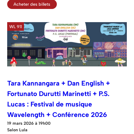
Acheter des billets
WL 911
Tara Kannangara + Dan English +
Fortunato Durutti Marinetti + P.S.
Lucas : Festival de musique
Wavelength + Conférence 2026
19 mars 2026 à 19h00
Salon Lula