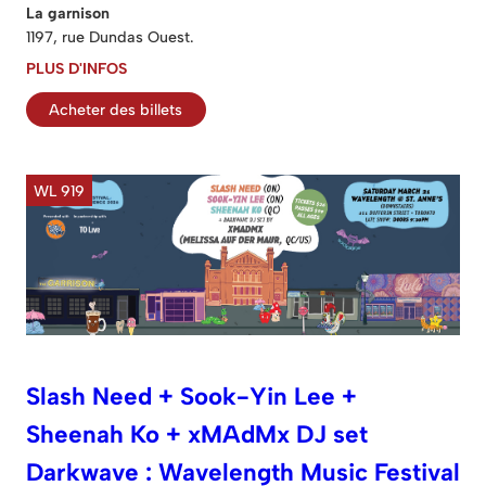
La garnison
1197, rue Dundas Ouest.
PLUS D'INFOS
Acheter des billets
WL 919
Slash Need + Sook-Yin Lee +
Sheenah Ko + xMAdMx DJ set
Darkwave : Wavelength Music Festival