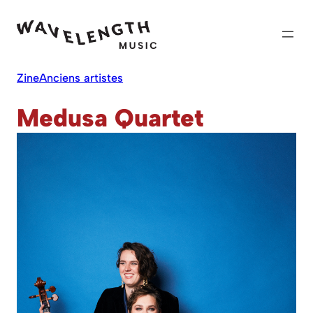
Skip
to
content
Zine
Anciens artistes
Medusa Quartet