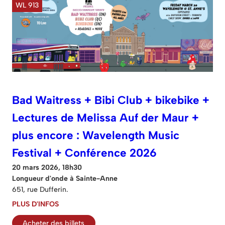
WL 913
Bad Waitress + Bibi Club + bikebike +
Lectures de Melissa Auf der Maur +
plus encore : Wavelength Music
Festival + Conférence 2026
20 mars 2026, 18h30
Longueur d'onde à Sainte-Anne
651, rue Dufferin.
PLUS D'INFOS
Acheter des billets