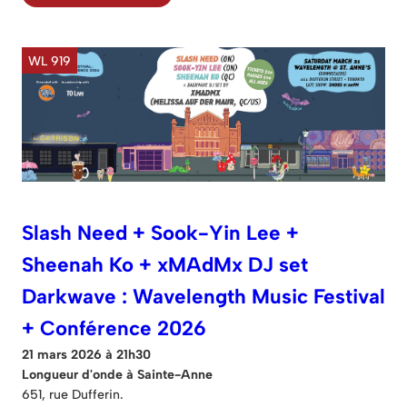
WL 919
Slash Need + Sook-Yin Lee +
Sheenah Ko + xMAdMx DJ set
Darkwave : Wavelength Music Festival
+ Conférence 2026
21 mars 2026 à 21h30
Longueur d'onde à Sainte-Anne
651, rue Dufferin.