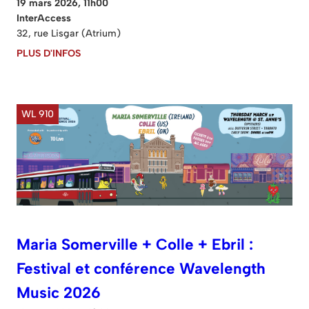
19 mars 2026, 11h00
InterAccess
32, rue Lisgar (Atrium)
PLUS D'INFOS
WL 910
Maria Somerville + Colle + Ebril :
Festival et conférence Wavelength
Music 2026