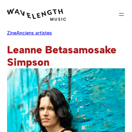
Skip
to
content
Zine
Anciens artistes
Leanne Betasamosake
Simpson