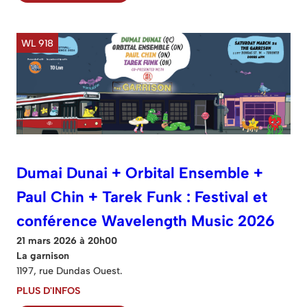
WL 918
Dumai Dunai + Orbital Ensemble +
Paul Chin + Tarek Funk : Festival et
conférence Wavelength Music 2026
21 mars 2026 à 20h00
La garnison
1197, rue Dundas Ouest.
PLUS D'INFOS