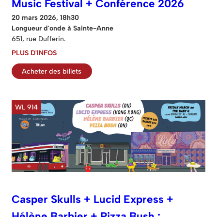
Music Festival + Conférence 2026
20 mars 2026, 18h30
Longueur d'onde à Sainte-Anne
651, rue Dufferin.
PLUS D'INFOS
Acheter des billets
WL 914
Casper Skulls + Lucid Express +
Hélène Barbier + Pizza Bush :