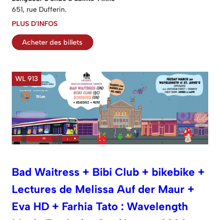
651, rue Dufferin.
PLUS D'INFOS
Acheter des billets
WL 913
Bad Waitress + Bibi Club + bikebike +
Lectures de Melissa Auf der Maur +
Eva HD + Farhia Tato : Wavelength