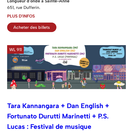
Longueur d'onde à Sainte-Anne
651, rue Dufferin.
PLUS D'INFOS
Acheter des billets
WL 911
Tara Kannangara + Dan English +
Fortunato Durutti Marinetti + P.S.
Lucas : Festival de musique