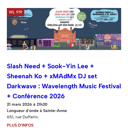
WL 919
Slash Need + Sook-Yin Lee +
Sheenah Ko + xMAdMx DJ set
Darkwave : Wavelength Music Festival
+ Conférence 2026
21 mars 2026 à 21h30
Longueur d'onde à Sainte-Anne
651, rue Dufferin.
PLUS D'INFOS