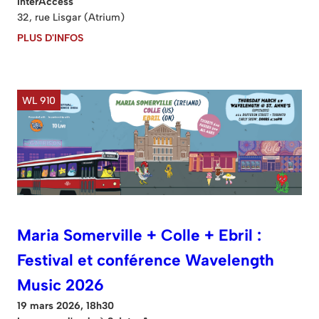
InterAccess
32, rue Lisgar (Atrium)
PLUS D'INFOS
WL 910
Maria Somerville + Colle + Ebril :
Festival et conférence Wavelength
Music 2026
19 mars 2026, 18h30