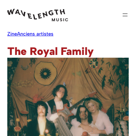
Skip
to
content
Zine
Anciens artistes
The Royal Family