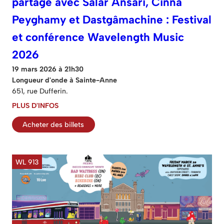
partage avec Salar Ansari, Cinna
Peyghamy et Dastgâmachine : Festival
et conférence Wavelength Music
2026
19 mars 2026 à 21h30
Longueur d'onde à Sainte-Anne
651, rue Dufferin.
PLUS D'INFOS
Acheter des billets
WL 913