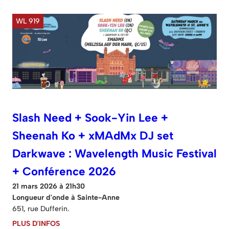
WL 919
Slash Need + Sook-Yin Lee +
Sheenah Ko + xMAdMx DJ set
Darkwave : Wavelength Music Festival
+ Conférence 2026
21 mars 2026 à 21h30
Longueur d'onde à Sainte-Anne
651, rue Dufferin.
PLUS D'INFOS