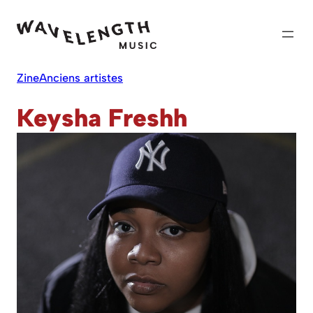
Skip
to
content
Zine
Anciens artistes
Keysha Freshh