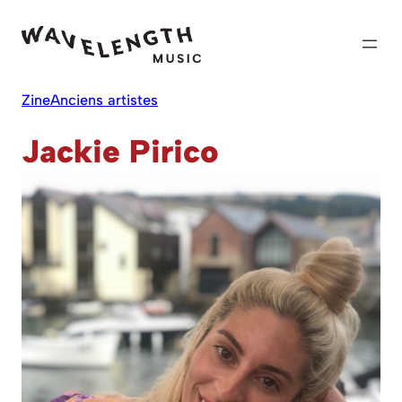
Skip
to
content
Zine
Anciens artistes
Jackie Pirico