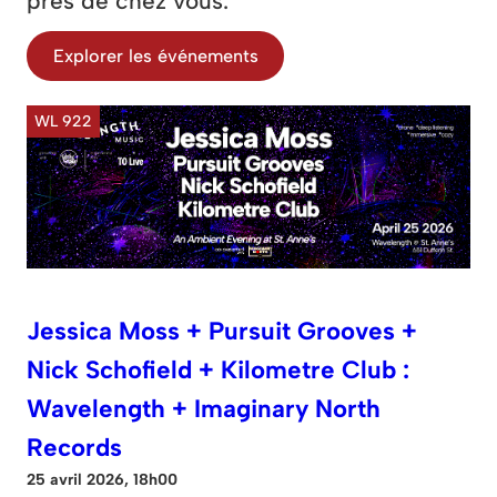
près de chez vous.
Explorer les événements
WL 922
Jessica Moss + Pursuit Grooves +
Nick Schofield + Kilometre Club :
Wavelength + Imaginary North
Records
25 avril 2026, 18h00