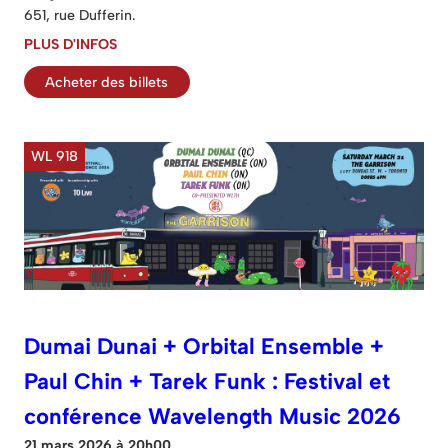
651, rue Dufferin.
PLUS D'INFOS
Acheter des billets
WL 918
Dumai Dunai + Orbital Ensemble +
Paul Chin + Tarek Funk : Festival et
conférence Wavelength Music 2026
21 mars 2026 à 20h00