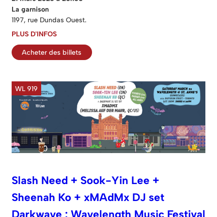
La garnison
1197, rue Dundas Ouest.
PLUS D'INFOS
Acheter des billets
WL 919
Slash Need + Sook-Yin Lee +
Sheenah Ko + xMAdMx DJ set
Darkwave : Wavelength Music Festival