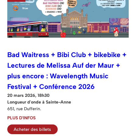
Bad Waitress + Bibi Club + bikebike +
Lectures de Melissa Auf der Maur +
plus encore : Wavelength Music
Festival + Conférence 2026
20 mars 2026, 18h30
Longueur d'onde à Sainte-Anne
651, rue Dufferin.
PLUS D'INFOS
Acheter des billets