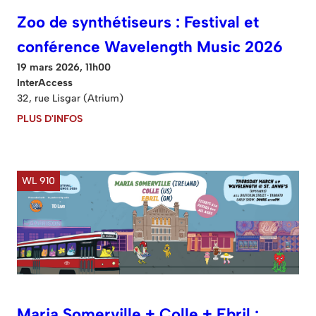
Zoo de synthétiseurs : Festival et
conférence Wavelength Music 2026
19 mars 2026, 11h00
InterAccess
32, rue Lisgar (Atrium)
PLUS D'INFOS
WL 910
Maria Somerville + Colle + Ebril :