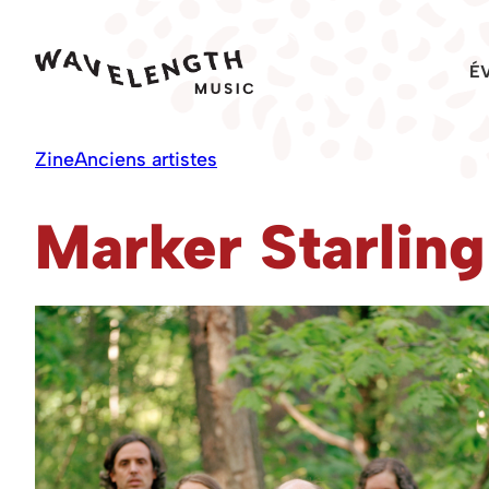
Skip
to
É
content
Zine
Anciens artistes
Marker Starling