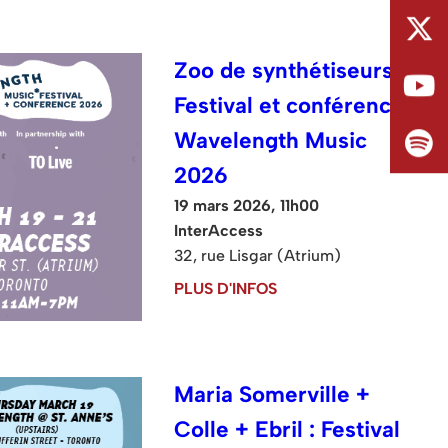
Zoo de synthétiseurs :
Festival et conférence
Wavelength Music
2026
19 mars 2026, 11h00
InterAccess
32, rue Lisgar (Atrium)
PLUS D'INFOS
Maria Somerville +
Colle + Ebril : Festival