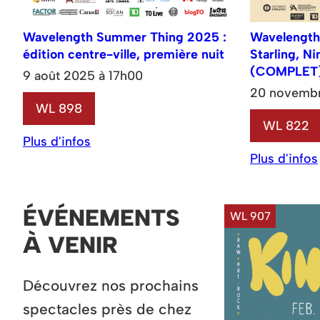
Wavelength Summer Thing 2025 :
Wavelength
édition centre-ville, première nuit
Starling, N
(COMPLET
9 août 2025 à 17h00
20 novembr
WL 898
WL 822
Plus d'infos
Plus d'infos
ÉVÉNEMENTS
WL 907
À VENIR
Découvrez nos prochains
spectacles près de chez