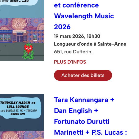
et conférence
Wavelength Music
2026
19 mars 2026, 18h30
Longueur d'onde à Sainte-Anne
651, rue Dufferin.
PLUS D'INFOS
Acheter des billets
Tara Kannangara +
Dan English +
Fortunato Durutti
Marinetti + P.S. Lucas :